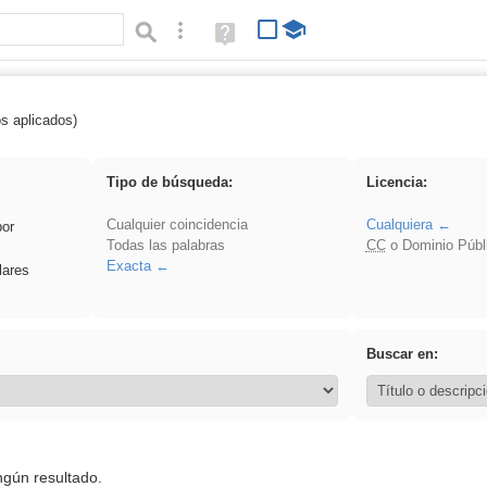
Búsqueda avanzada
Ayuda
(en
ventana
nueva)
os aplicados)
es_galileo_galilei
Tipo de búsqueda:
Licencia:
Cualquier coincidencia
Cualquiera
por
Todas las palabras
CC
o Dominio Públ
Exacta
lares
Buscar en:
ngún resultado.