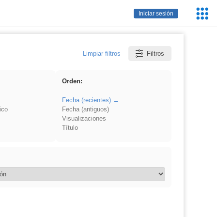
Servic
Iniciar sesión
Educa
Limpiar filtros
Filtros
Orden:
Fecha (recientes)
ico
Fecha (antiguos)
Visualizaciones
Título