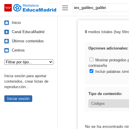
Mediateca de EducaMadrid
Saltar navegación
Palabra o frase:
Inicio
Canal EducaMadrid
0
medios totales (hay filtr
Resultados de: i
Últimos contenidos
Opciones adicionales:
Centros
Tipo de contenido:
Mostrar protegidos 
contraseña
Incluir palabras simi
Inicia sesión para aportar
contenidos, crear listas de
reproducción...
Tipo de contenido:
Iniciar sesión
No se ha encontrado ni