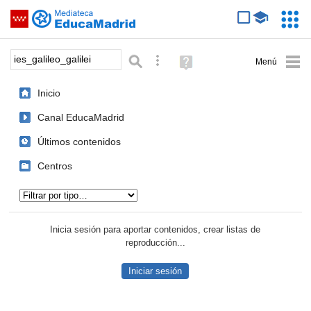
Mediateca de EducaMadrid
Saltar navegación
Servic
Educa
Palabra o frase:
Búsqueda avanzada
Ayuda
(en
ventana
Inicio
nueva)
Canal EducaMadrid
Últimos contenidos
Centros
Tipo de contenido:
Inicia sesión para aportar contenidos, crear listas de
reproducción...
Iniciar sesión