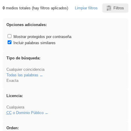
0
medios totales (hay filtros aplicados)
Limpiar filtros
Filtros
Resultados de: ies_galileo_galilei
Opciones adicionales:
Mostrar protegidos por contraseña
Incluir palabras similares
Tipo de búsqueda:
Cualquier coincidencia
Todas las palabras
Exacta
Licencia:
Cualquiera
CC
o Dominio Público
Orden: