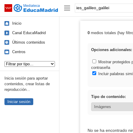
Mediateca de EducaMadrid
Saltar navegación
Palabra o frase:
Inicio
Canal EducaMadrid
0
medios totales (hay filtr
Resultados de: i
Últimos contenidos
Opciones adicionales:
Centros
Tipo de contenido:
Mostrar protegidos 
contraseña
Incluir palabras simi
Inicia sesión para aportar
contenidos, crear listas de
reproducción...
Tipo de contenido:
Iniciar sesión
No se ha encontrado ni