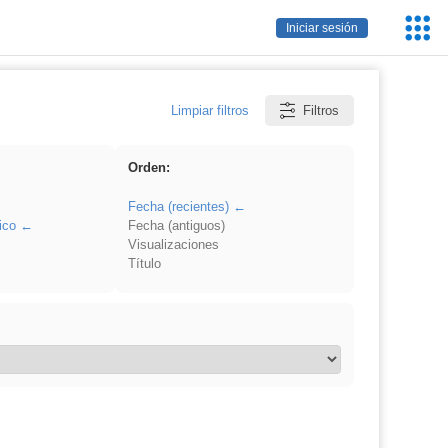
Servic
Iniciar sesión
Educa
Limpiar filtros
Filtros
Orden:
Fecha (recientes)
ico
Fecha (antiguos)
Visualizaciones
Título