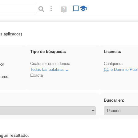
Búsqueda avanzada
Ayuda
(en
ventana
nueva)
os aplicados)
es_galileo_galilei
Tipo de búsqueda:
Licencia:
Cualquier coincidencia
Cualquiera
por
Todas las palabras
CC
o Dominio Públ
Exacta
lares
Buscar en:
ngún resultado.