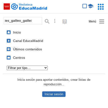
Mediateca de EducaMadrid
Saltar navegación
Servic
Educa
Palabra o frase:
Búsqueda avanzada
Ayuda
(en
ventana
Inicio
nueva)
Canal EducaMadrid
Últimos contenidos
Centros
Tipo de contenido:
Inicia sesión para aportar contenidos, crear listas de
reproducción...
Iniciar sesión