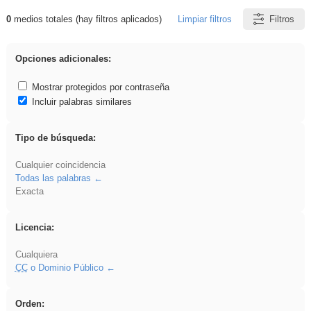
0
medios totales (hay filtros aplicados)
Limpiar filtros
Filtros
Resultados de: ies_galileo_galilei
Opciones adicionales:
Mostrar protegidos por contraseña
Incluir palabras similares
Tipo de búsqueda:
Cualquier coincidencia
Todas las palabras
Exacta
Licencia:
Cualquiera
CC
o Dominio Público
Orden: