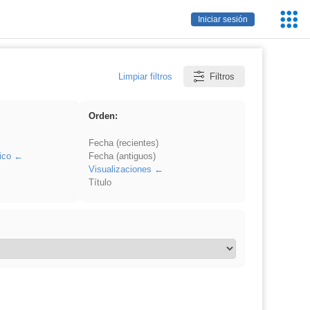
Servic
Iniciar sesión
Educa
Limpiar filtros
Filtros
Orden:
Fecha (recientes)
ico
Fecha (antiguos)
Visualizaciones
Título