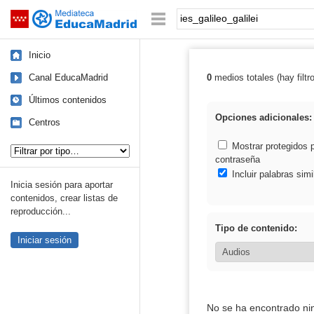
Mediateca de EducaMadrid
Saltar navegación
Palabra o frase:
Inicio
Canal EducaMadrid
0
medios totales (hay filtr
Resultados de: i
Últimos contenidos
Opciones adicionales:
Centros
Tipo de contenido:
Mostrar protegidos 
contraseña
Incluir palabras simi
Inicia sesión para aportar
contenidos, crear listas de
reproducción...
Tipo de contenido:
Iniciar sesión
No se ha encontrado ni