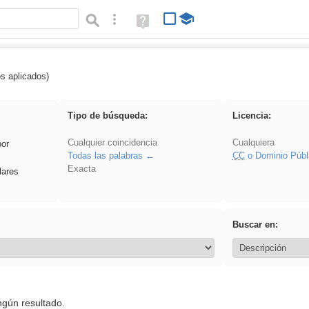
Búsqueda avanzada
Ayuda
(en
ventana
nueva)
os aplicados)
es_galileo_galilei
Tipo de búsqueda:
Licencia:
Cualquier coincidencia
Cualquiera
por
Todas las palabras
CC
o Dominio Públ
Exacta
lares
Buscar en:
ngún resultado.