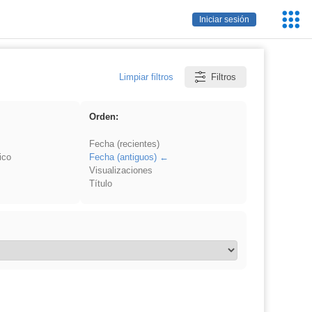
Servic
Iniciar sesión
Educa
Limpiar filtros
Filtros
Orden:
Fecha (recientes)
ico
Fecha (antiguos)
Visualizaciones
Título