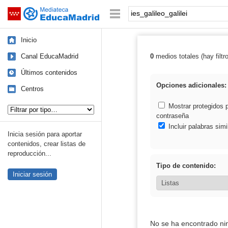
Mediateca de EducaMadrid
Saltar navegación
Palabra o frase:
Inicio
Canal EducaMadrid
0
medios totales (hay filtr
Resultados de: i
Últimos contenidos
Opciones adicionales:
Centros
Tipo de contenido:
Mostrar protegidos 
contraseña
Incluir palabras simi
Inicia sesión para aportar
contenidos, crear listas de
reproducción...
Tipo de contenido:
Iniciar sesión
No se ha encontrado ni