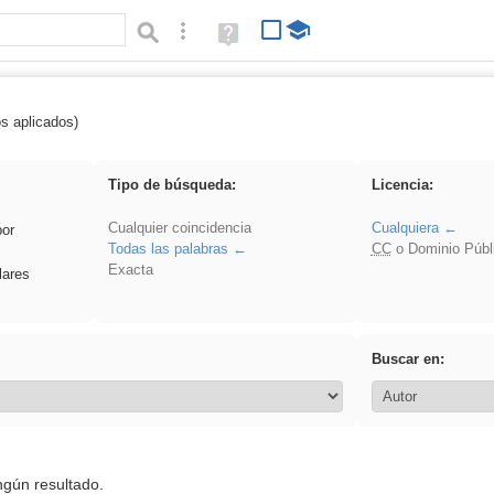
Búsqueda avanzada
Ayuda
(en
ventana
nueva)
os aplicados)
es_galileo_galilei
Tipo de búsqueda:
Licencia:
Cualquier coincidencia
Cualquiera
por
Todas las palabras
CC
o Dominio Públ
Exacta
lares
Buscar en:
ngún resultado.