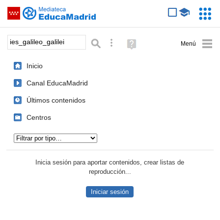
Mediateca de EducaMadrid
Saltar navegación
Servic
Educa
Palabra o frase:
Búsqueda avanzada
Ayuda
(en
ventana
Inicio
nueva)
Canal EducaMadrid
Últimos contenidos
Centros
Tipo de contenido:
Inicia sesión para aportar contenidos, crear listas de
reproducción...
Iniciar sesión