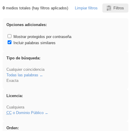
0
medios totales (hay filtros aplicados)
Limpiar filtros
Filtros
Resultados de: ies_galileo_galilei
Opciones adicionales:
Mostrar protegidos por contraseña
Incluir palabras similares
Tipo de búsqueda:
Cualquier coincidencia
Todas las palabras
Exacta
Licencia:
Cualquiera
CC
o Dominio Público
Orden: