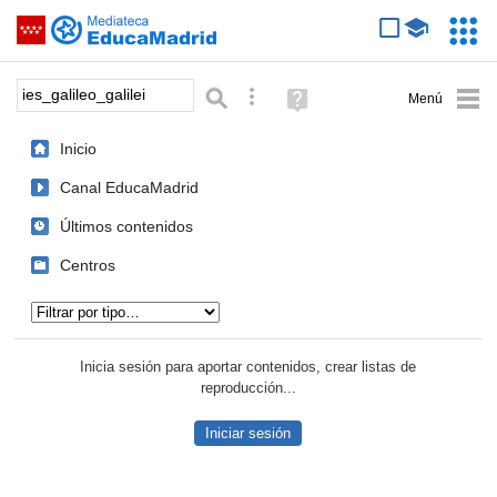
Mediateca de EducaMadrid
Saltar navegación
Servic
Educa
Palabra o frase:
Búsqueda avanzada
Ayuda
(en
ventana
Inicio
nueva)
Canal EducaMadrid
Últimos contenidos
Centros
Tipo de contenido:
Inicia sesión para aportar contenidos, crear listas de
reproducción...
Iniciar sesión