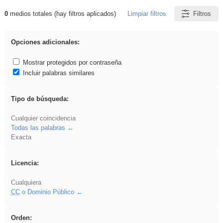
0
medios totales (hay filtros aplicados)
Limpiar filtros
Filtros
Resultados de: ies_galileo_galilei
Opciones adicionales:
Mostrar protegidos por contraseña
Incluir palabras similares
Tipo de búsqueda:
Cualquier coincidencia
Todas las palabras
Exacta
Licencia:
Cualquiera
CC
o Dominio Público
Orden: