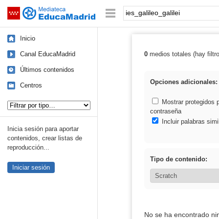
Mediateca de EducaMadrid
Saltar navegación
Palabra o frase:
Inicio
Canal EducaMadrid
0
medios totales (hay filtr
Resultados de: i
Últimos contenidos
Opciones adicionales:
Centros
Tipo de contenido:
Mostrar protegidos 
contraseña
Incluir palabras simi
Inicia sesión para aportar
contenidos, crear listas de
reproducción...
Tipo de contenido:
Iniciar sesión
No se ha encontrado ni