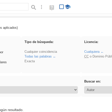
Búsqueda avanzada
Ayuda
(en
ventana
nueva)
os aplicados)
es_galileo_galilei
Tipo de búsqueda:
Licencia:
Cualquier coincidencia
Cualquiera
por
Todas las palabras
CC
o Dominio Públ
Exacta
lares
Buscar en:
ngún resultado.