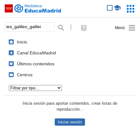
Mediateca de EducaMadrid
Saltar navegación
Servic
Educa
Palabra o frase:
Búsqueda avanzada
Ayuda
(en
ventana
Inicio
nueva)
Canal EducaMadrid
Últimos contenidos
Centros
Tipo de contenido:
Inicia sesión para aportar contenidos, crear listas de
reproducción...
Iniciar sesión