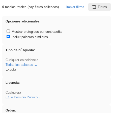
0
medios totales (hay filtros aplicados)
Limpiar filtros
Filtros
Resultados de: ies_galileo_galilei
Opciones adicionales:
Mostrar protegidos por contraseña
Incluir palabras similares
Tipo de búsqueda:
Cualquier coincidencia
Todas las palabras
Exacta
Licencia:
Cualquiera
CC
o Dominio Público
Orden: