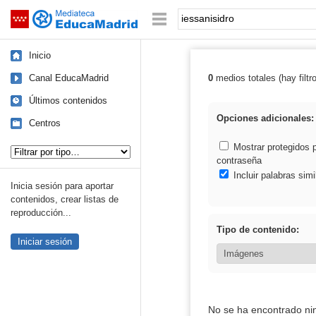
Mediateca de EducaMadrid
Saltar navegación
Palabra o frase:
Inicio
Canal EducaMadrid
0
medios totales (hay filtr
Resultados de: 
Últimos contenidos
Opciones adicionales:
Centros
Tipo de contenido:
Mostrar protegidos 
contraseña
Incluir palabras simi
Inicia sesión para aportar
contenidos, crear listas de
reproducción...
Tipo de contenido:
Iniciar sesión
No se ha encontrado ni