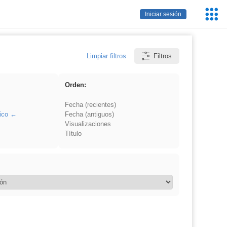
Servic
Iniciar sesión
Educa
Limpiar filtros
Filtros
Orden:
Fecha (recientes)
ico
Fecha (antiguos)
Visualizaciones
Título