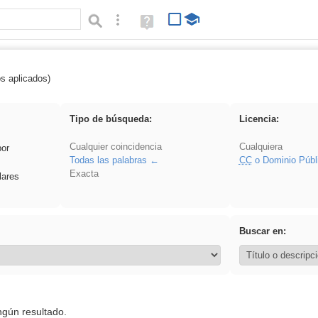
Búsqueda avanzada
Ayuda
(en
ventana
nueva)
os aplicados)
iessanisidro
Tipo de búsqueda:
Licencia:
Cualquier coincidencia
Cualquiera
por
Todas las palabras
CC
o Dominio Públ
Exacta
lares
Buscar en:
ngún resultado.