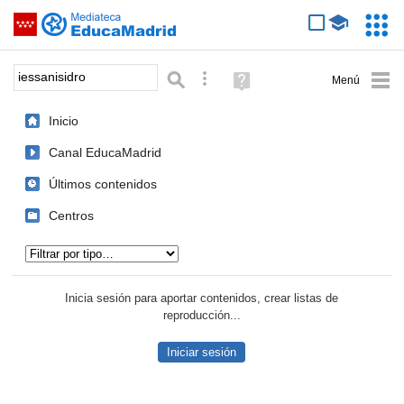
Mediateca de EducaMadrid
Saltar navegación
Servic
Educa
Palabra o frase:
Búsqueda avanzada
Ayuda
(en
ventana
Inicio
nueva)
Canal EducaMadrid
Últimos contenidos
Centros
Tipo de contenido:
Inicia sesión para aportar contenidos, crear listas de
reproducción...
Iniciar sesión