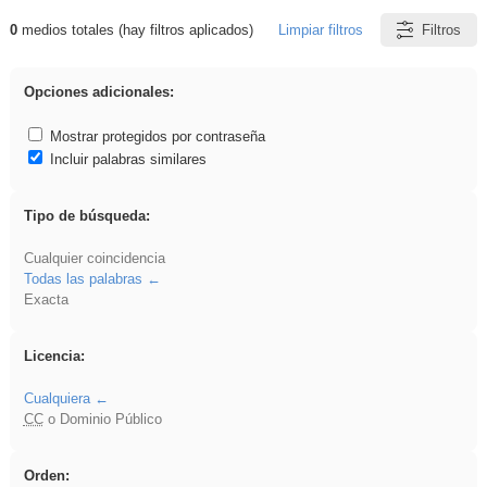
0
medios totales (hay filtros aplicados)
Limpiar filtros
Filtros
Resultados de: iessanisidro
Opciones adicionales:
Mostrar protegidos por contraseña
Incluir palabras similares
Tipo de búsqueda:
Cualquier coincidencia
Todas las palabras
Exacta
Licencia:
Cualquiera
CC
o Dominio Público
Orden: