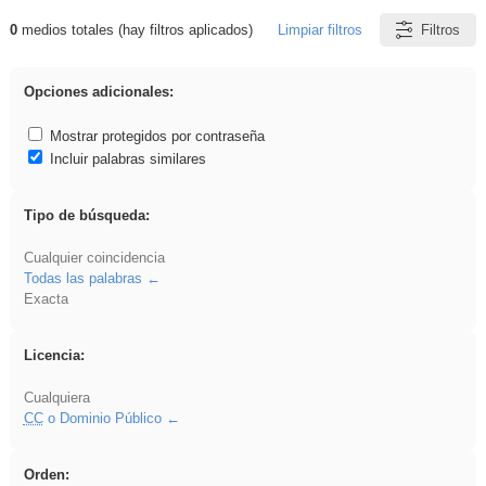
0
medios totales (hay filtros aplicados)
Limpiar filtros
Filtros
Resultados de: iessanisidro
Opciones adicionales:
Mostrar protegidos por contraseña
Incluir palabras similares
Tipo de búsqueda:
Cualquier coincidencia
Todas las palabras
Exacta
Licencia:
Cualquiera
CC
o Dominio Público
Orden: