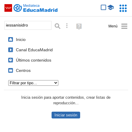
Mediateca de EducaMadrid
Saltar navegación
Servic
Educa
Palabra o frase:
Búsqueda avanzada
Ayuda
(en
ventana
Inicio
nueva)
Canal EducaMadrid
Últimos contenidos
Centros
Tipo de contenido:
Inicia sesión para aportar contenidos, crear listas de
reproducción...
Iniciar sesión