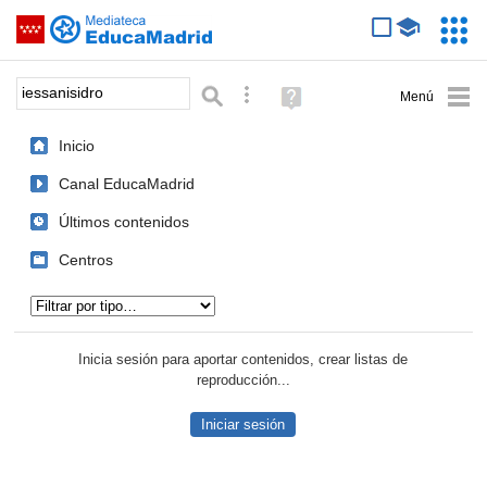
Mediateca de EducaMadrid
Saltar navegación
Servic
Educa
Palabra o frase:
Búsqueda avanzada
Ayuda
(en
ventana
Inicio
nueva)
Canal EducaMadrid
Últimos contenidos
Centros
Tipo de contenido:
Inicia sesión para aportar contenidos, crear listas de
reproducción...
Iniciar sesión