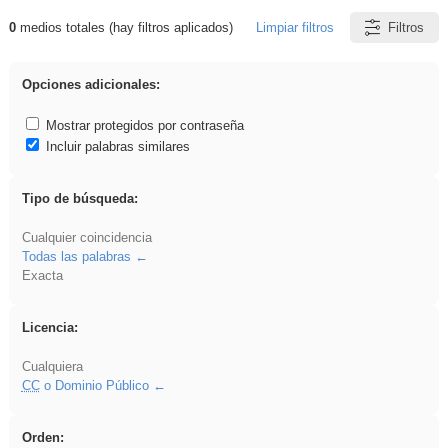
0
medios totales (hay filtros aplicados)
Limpiar filtros
Filtros
Resultados de: iessanisidro
Opciones adicionales:
Mostrar protegidos por contraseña
Incluir palabras similares
Tipo de búsqueda:
Cualquier coincidencia
Todas las palabras
Exacta
Licencia:
Cualquiera
CC
o Dominio Público
Orden: