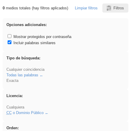
0
medios totales (hay filtros aplicados)
Limpiar filtros
Filtros
Resultados de: iessanisidro
Opciones adicionales:
Mostrar protegidos por contraseña
Incluir palabras similares
Tipo de búsqueda:
Cualquier coincidencia
Todas las palabras
Exacta
Licencia:
Cualquiera
CC
o Dominio Público
Orden: