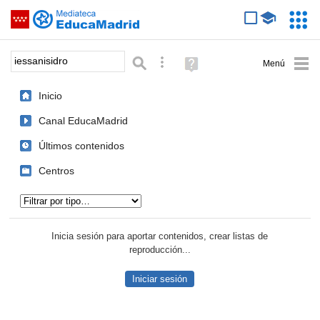
Mediateca de EducaMadrid
Saltar navegación
Servic
Educa
Palabra o frase:
Búsqueda avanzada
Ayuda
(en
ventana
Inicio
nueva)
Canal EducaMadrid
Últimos contenidos
Centros
Tipo de contenido:
Inicia sesión para aportar contenidos, crear listas de
reproducción...
Iniciar sesión