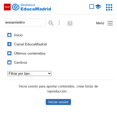
Mediateca de EducaMadrid
Saltar navegación
Servic
Educa
Palabra o frase:
Búsqueda avanzada
Ayuda
(en
ventana
Inicio
nueva)
Canal EducaMadrid
Últimos contenidos
Centros
Tipo de contenido:
Inicia sesión para aportar contenidos, crear listas de
reproducción...
Iniciar sesión