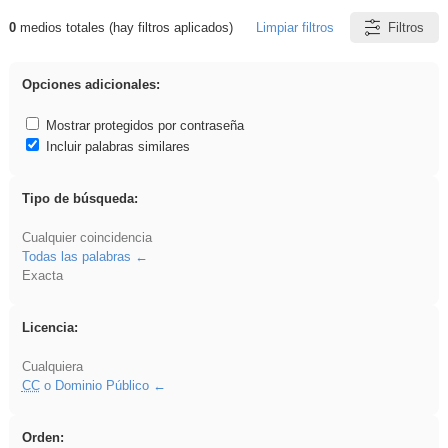
0
medios totales (hay filtros aplicados)
Limpiar filtros
Filtros
Resultados de: iessanisidro
Opciones adicionales:
Mostrar protegidos por contraseña
Incluir palabras similares
Tipo de búsqueda:
Cualquier coincidencia
Todas las palabras
Exacta
Licencia:
Cualquiera
CC
o Dominio Público
Orden: