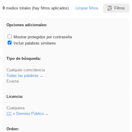
0
medios totales (hay filtros aplicados)
Limpiar filtros
Filtros
Resultados de: iessanisidro
Opciones adicionales:
Mostrar protegidos por contraseña
Incluir palabras similares
Tipo de búsqueda:
Cualquier coincidencia
Todas las palabras
Exacta
Licencia:
Cualquiera
CC
o Dominio Público
Orden: