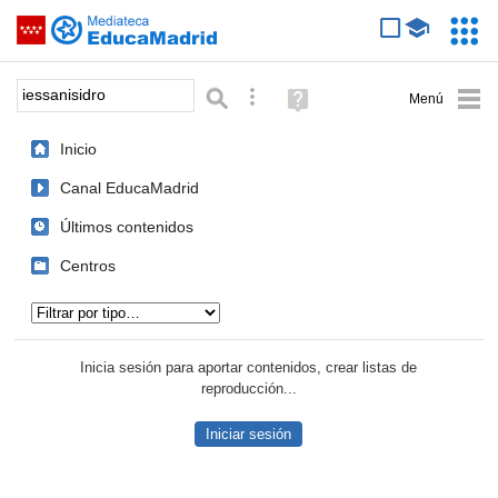
Mediateca de EducaMadrid
Saltar navegación
Servic
Educa
Palabra o frase:
Búsqueda avanzada
Ayuda
(en
ventana
Inicio
nueva)
Canal EducaMadrid
Últimos contenidos
Centros
Tipo de contenido:
Inicia sesión para aportar contenidos, crear listas de
reproducción...
Iniciar sesión