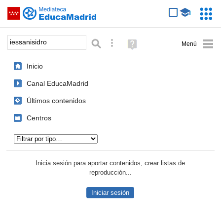
Mediateca de EducaMadrid
Saltar navegación
Servic
Educa
Palabra o frase:
Búsqueda avanzada
Ayuda
(en
ventana
Inicio
nueva)
Canal EducaMadrid
Últimos contenidos
Centros
Tipo de contenido:
Inicia sesión para aportar contenidos, crear listas de
reproducción...
Iniciar sesión