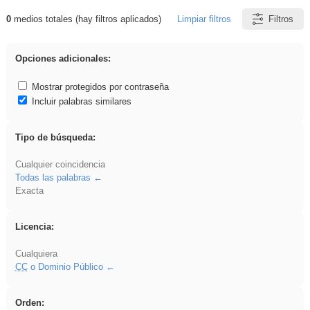
0
medios totales (hay filtros aplicados)
Limpiar filtros
Filtros
Resultados de: iessanisidro
Opciones adicionales:
Mostrar protegidos por contraseña
Incluir palabras similares
Tipo de búsqueda:
Cualquier coincidencia
Todas las palabras
Exacta
Licencia:
Cualquiera
CC
o Dominio Público
Orden: