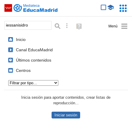
Mediateca de EducaMadrid
Saltar navegación
Servic
Educa
Palabra o frase:
Búsqueda avanzada
Ayuda
(en
ventana
Inicio
nueva)
Canal EducaMadrid
Últimos contenidos
Centros
Tipo de contenido:
Inicia sesión para aportar contenidos, crear listas de
reproducción...
Iniciar sesión