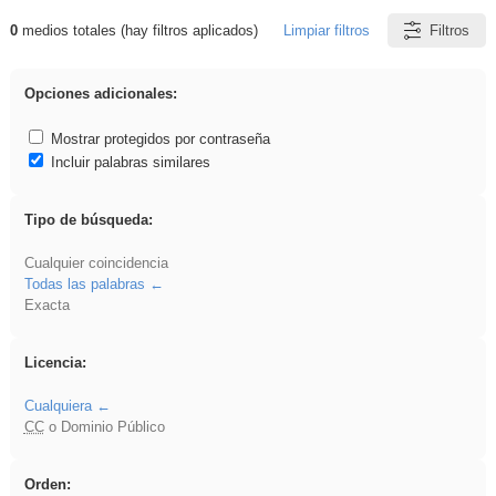
0
medios totales (hay filtros aplicados)
Limpiar filtros
Filtros
Resultados de: iessanisidro
Opciones adicionales:
Mostrar protegidos por contraseña
Incluir palabras similares
Tipo de búsqueda:
Cualquier coincidencia
Todas las palabras
Exacta
Licencia:
Cualquiera
CC
o Dominio Público
Orden: