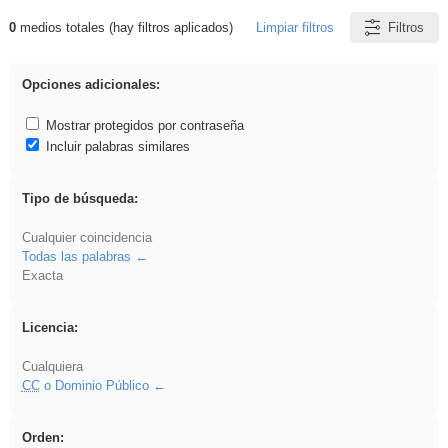
0
medios totales (hay filtros aplicados)
Limpiar filtros
Filtros
Resultados de: iessanisidro
Opciones adicionales:
Mostrar protegidos por contraseña
Incluir palabras similares
Tipo de búsqueda:
Cualquier coincidencia
Todas las palabras
Exacta
Licencia:
Cualquiera
CC
o Dominio Público
Orden: