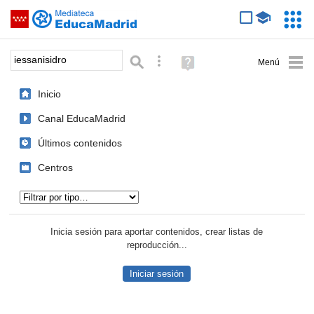
Mediateca de EducaMadrid
Saltar navegación
Servic
Educa
Palabra o frase:
Búsqueda avanzada
Ayuda
(en
ventana
Inicio
nueva)
Canal EducaMadrid
Últimos contenidos
Centros
Tipo de contenido:
Inicia sesión para aportar contenidos, crear listas de
reproducción...
Iniciar sesión