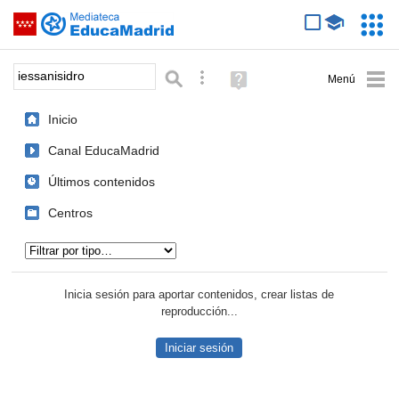
Mediateca de EducaMadrid
Saltar navegación
Servic
Educa
Palabra o frase:
Búsqueda avanzada
Ayuda
(en
ventana
Inicio
nueva)
Canal EducaMadrid
Últimos contenidos
Centros
Tipo de contenido:
Inicia sesión para aportar contenidos, crear listas de
reproducción...
Iniciar sesión