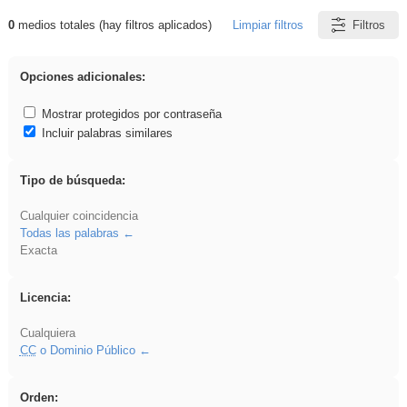
0
medios totales (hay filtros aplicados)
Limpiar filtros
Filtros
Resultados de: iessanisidro
Opciones adicionales:
Mostrar protegidos por contraseña
Incluir palabras similares
Tipo de búsqueda:
Cualquier coincidencia
Todas las palabras
Exacta
Licencia:
Cualquiera
CC
o Dominio Público
Orden: