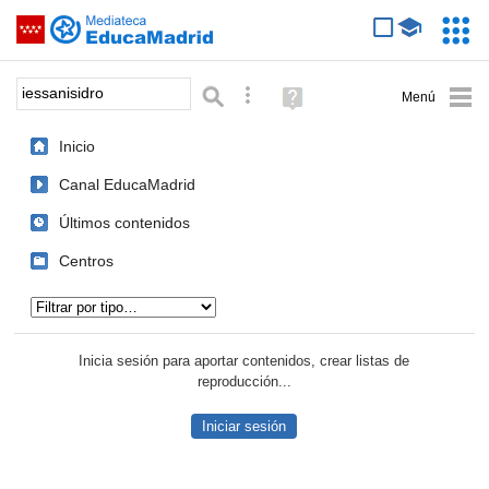
Mediateca de EducaMadrid
Saltar navegación
Servic
Educa
Palabra o frase:
Búsqueda avanzada
Ayuda
(en
ventana
Inicio
nueva)
Canal EducaMadrid
Últimos contenidos
Centros
Tipo de contenido:
Inicia sesión para aportar contenidos, crear listas de
reproducción...
Iniciar sesión