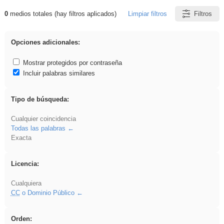
0
medios totales (hay filtros aplicados)
Limpiar filtros
Filtros
Resultados de: iessanisidro
Opciones adicionales:
Mostrar protegidos por contraseña
Incluir palabras similares
Tipo de búsqueda:
Cualquier coincidencia
Todas las palabras
Exacta
Licencia:
Cualquiera
CC
o Dominio Público
Orden: