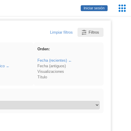
Servic
Iniciar sesión
Educa
Limpiar filtros
Filtros
Orden:
Fecha (recientes)
ico
Fecha (antiguos)
Visualizaciones
Título