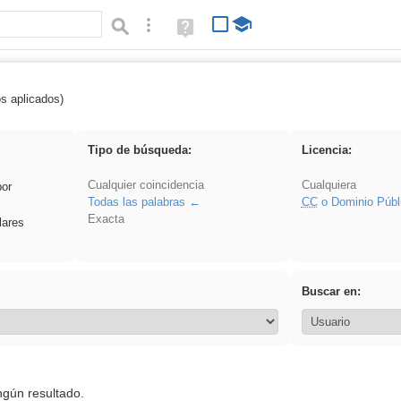
Búsqueda avanzada
Ayuda
(en
ventana
nueva)
os aplicados)
iessanisidro
Tipo de búsqueda:
Licencia:
Cualquier coincidencia
Cualquiera
por
Todas las palabras
CC
o Dominio Públ
Exacta
lares
Buscar en:
ngún resultado.