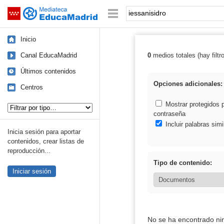
Mediateca de EducaMadrid
Saltar navegación
Palabra o frase:
Inicio
Canal EducaMadrid
0
medios totales (hay filtr
Resultados de: 
Últimos contenidos
Opciones adicionales:
Centros
Tipo de contenido:
Mostrar protegidos 
contraseña
Incluir palabras simi
Inicia sesión para aportar
contenidos, crear listas de
reproducción...
Tipo de contenido:
Iniciar sesión
No se ha encontrado ni