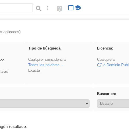
Búsqueda avanzada
Ayuda
(en
ventana
nueva)
os aplicados)
iessanisidro
Tipo de búsqueda:
Licencia:
Cualquier coincidencia
Cualquiera
por
Todas las palabras
CC
o Dominio Públ
Exacta
lares
Buscar en:
ngún resultado.