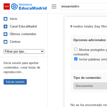
Mediateca de EducaMadrid
Saltar navegación
Palabra o frase:
Inicio
Canal EducaMadrid
0
medios totales (hay filtr
Resultados de: 
Últimos contenidos
Opciones adicionales:
Centros
Tipo de contenido:
Mostrar protegidos 
contraseña
Incluir palabras simi
Inicia sesión para aportar
contenidos, crear listas de
reproducción...
Tipo de contenido:
Iniciar sesión
No se ha encontrado ni