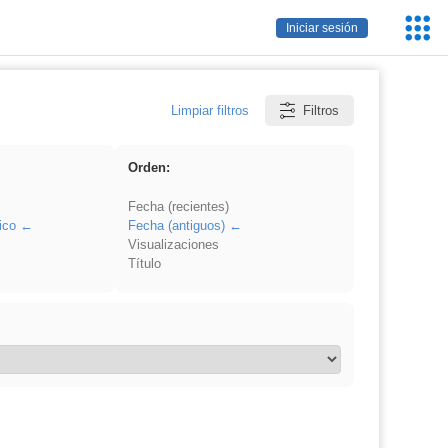
Servic
Iniciar sesión
Educa
Limpiar filtros
Filtros
Orden:
Fecha (recientes)
ico
Fecha (antiguos)
Visualizaciones
Título