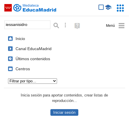
Mediateca de EducaMadrid
Saltar navegación
Servic
Educa
Palabra o frase:
Búsqueda avanzada
Ayuda
(en
ventana
Inicio
nueva)
Canal EducaMadrid
Últimos contenidos
Centros
Tipo de contenido:
Inicia sesión para aportar contenidos, crear listas de
reproducción...
Iniciar sesión