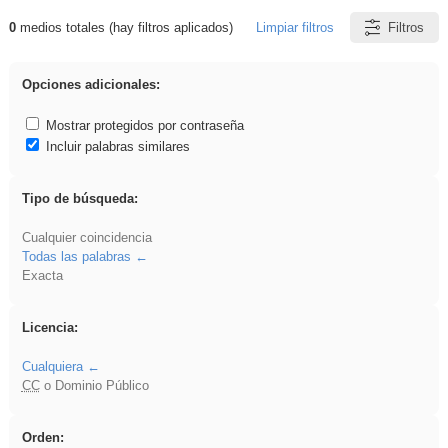
0
medios totales (hay filtros aplicados)
Limpiar filtros
Filtros
Resultados de: iessanisidro
Opciones adicionales:
Mostrar protegidos por contraseña
Incluir palabras similares
Tipo de búsqueda:
Cualquier coincidencia
Todas las palabras
Exacta
Licencia:
Cualquiera
CC
o Dominio Público
Orden: