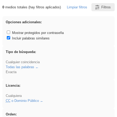
0
medios totales (hay filtros aplicados)
Limpiar filtros
Filtros
Resultados de: iessanisidro
Opciones adicionales:
Mostrar protegidos por contraseña
Incluir palabras similares
Tipo de búsqueda:
Cualquier coincidencia
Todas las palabras
Exacta
Licencia:
Cualquiera
CC
o Dominio Público
Orden: