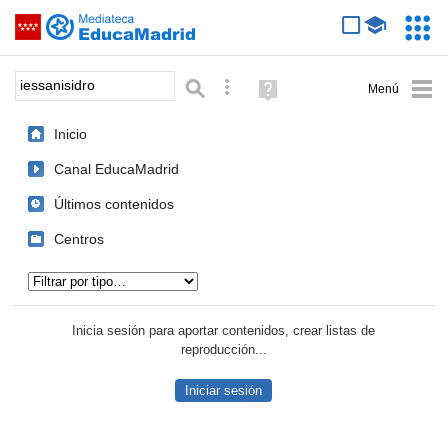
Mediateca de EducaMadrid
Saltar navegación
Servic
Educa
Palabra o frase:
Búsqueda avanzada
Ayuda
(en
ventana
Inicio
nueva)
Canal EducaMadrid
Últimos contenidos
Centros
Tipo de contenido:
Inicia sesión para aportar contenidos, crear listas de
reproducción...
Iniciar sesión