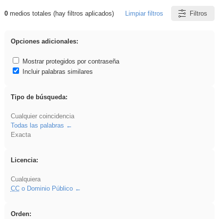
0
medios totales (hay filtros aplicados)
Limpiar filtros
Filtros
Resultados de: iessanisidro
Opciones adicionales:
Mostrar protegidos por contraseña
Incluir palabras similares
Tipo de búsqueda:
Cualquier coincidencia
Todas las palabras
Exacta
Licencia:
Cualquiera
CC
o Dominio Público
Orden: