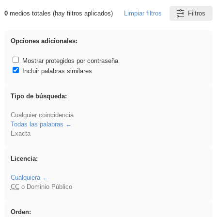
0
medios totales (hay filtros aplicados)
Limpiar filtros
Filtros
Resultados de: iessanisidro
Opciones adicionales:
Mostrar protegidos por contraseña
Incluir palabras similares
Tipo de búsqueda:
Cualquier coincidencia
Todas las palabras
Exacta
Licencia:
Cualquiera
CC
o Dominio Público
Orden: