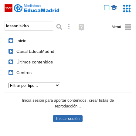
Mediateca de EducaMadrid
Saltar navegación
Servic
Educa
Palabra o frase:
Búsqueda avanzada
Ayuda
(en
ventana
Inicio
nueva)
Canal EducaMadrid
Últimos contenidos
Centros
Tipo de contenido:
Inicia sesión para aportar contenidos, crear listas de
reproducción...
Iniciar sesión