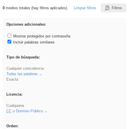
0
medios totales (hay filtros aplicados)
Limpiar filtros
Filtros
Resultados de: iessanisidro
Opciones adicionales:
Mostrar protegidos por contraseña
Incluir palabras similares
Tipo de búsqueda:
Cualquier coincidencia
Todas las palabras
Exacta
Licencia:
Cualquiera
CC
o Dominio Público
Orden: