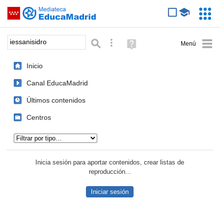
Mediateca de EducaMadrid
Saltar navegación
Servic
Educa
Palabra o frase:
Búsqueda avanzada
Ayuda
(en
ventana
Inicio
nueva)
Canal EducaMadrid
Últimos contenidos
Centros
Tipo de contenido:
Inicia sesión para aportar contenidos, crear listas de
reproducción...
Iniciar sesión