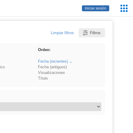
Servic
Iniciar sesión
Educa
Limpiar filtros
Filtros
Orden:
Fecha (recientes)
ico
Fecha (antiguos)
Visualizaciones
Título