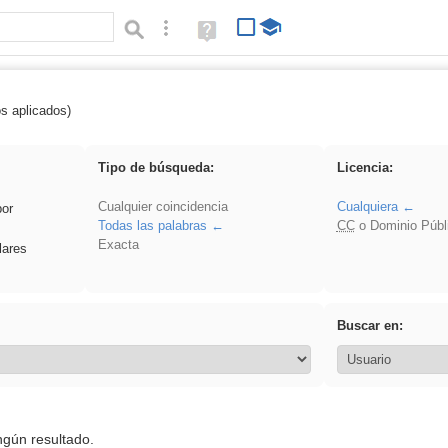
Búsqueda avanzada
Ayuda
(en
ventana
nueva)
os aplicados)
iessanisidro
Tipo de búsqueda:
Licencia:
Cualquier coincidencia
Cualquiera
por
Todas las palabras
CC
o Dominio Públ
Exacta
lares
Buscar en:
ngún resultado.