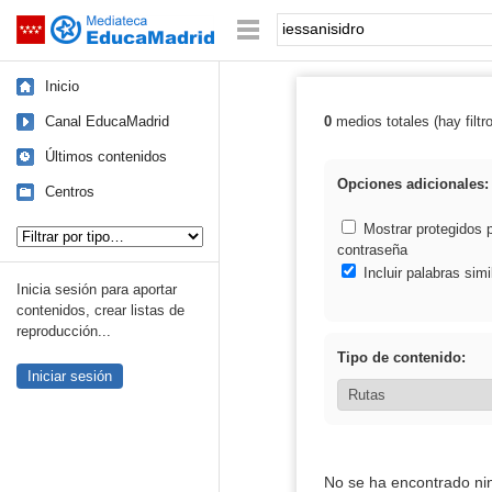
Mediateca de EducaMadrid
Saltar navegación
Palabra o frase:
Inicio
Canal EducaMadrid
0
medios totales (hay filtr
Resultados de: 
Últimos contenidos
Opciones adicionales:
Centros
Tipo de contenido:
Mostrar protegidos 
contraseña
Incluir palabras simi
Inicia sesión para aportar
contenidos, crear listas de
reproducción...
Tipo de contenido:
Iniciar sesión
No se ha encontrado ni