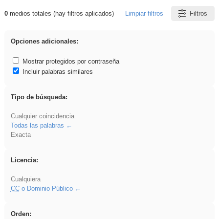
0
medios totales (hay filtros aplicados)
Limpiar filtros
Filtros
Resultados de: iessanisidro
Opciones adicionales:
Mostrar protegidos por contraseña
Incluir palabras similares
Tipo de búsqueda:
Cualquier coincidencia
Todas las palabras
Exacta
Licencia:
Cualquiera
CC
o Dominio Público
Orden: