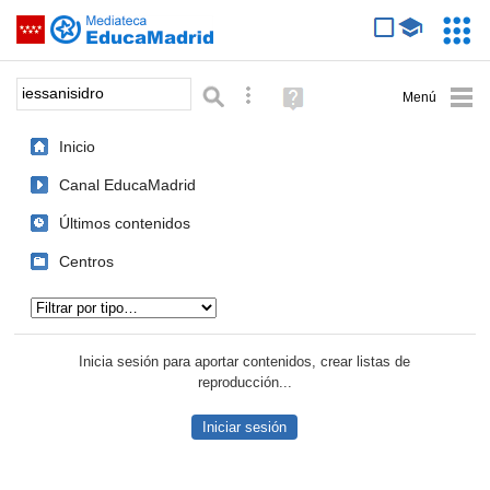
Mediateca de EducaMadrid
Saltar navegación
Servic
Educa
Palabra o frase:
Búsqueda avanzada
Ayuda
(en
ventana
Inicio
nueva)
Canal EducaMadrid
Últimos contenidos
Centros
Tipo de contenido:
Inicia sesión para aportar contenidos, crear listas de
reproducción...
Iniciar sesión