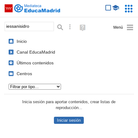
Mediateca de EducaMadrid
Saltar navegación
Servic
Educa
Palabra o frase:
Búsqueda avanzada
Ayuda
(en
ventana
Inicio
nueva)
Canal EducaMadrid
Últimos contenidos
Centros
Tipo de contenido:
Inicia sesión para aportar contenidos, crear listas de
reproducción...
Iniciar sesión