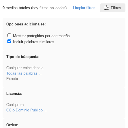
0
medios totales (hay filtros aplicados)
Limpiar filtros
Filtros
Resultados de: iessanisidro
Opciones adicionales:
Mostrar protegidos por contraseña
Incluir palabras similares
Tipo de búsqueda:
Cualquier coincidencia
Todas las palabras
Exacta
Licencia:
Cualquiera
CC
o Dominio Público
Orden: