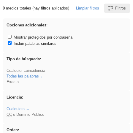
0
medios totales (hay filtros aplicados)
Limpiar filtros
Filtros
Resultados de: iessanisidro
Opciones adicionales:
Mostrar protegidos por contraseña
Incluir palabras similares
Tipo de búsqueda:
Cualquier coincidencia
Todas las palabras
Exacta
Licencia:
Cualquiera
CC
o Dominio Público
Orden: