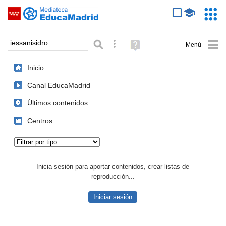
Mediateca de EducaMadrid
Saltar navegación
Servic
Educa
Palabra o frase:
Búsqueda avanzada
Ayuda
(en
ventana
Inicio
nueva)
Canal EducaMadrid
Últimos contenidos
Centros
Tipo de contenido:
Inicia sesión para aportar contenidos, crear listas de
reproducción...
Iniciar sesión