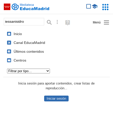
Mediateca de EducaMadrid
Saltar navegación
Servic
Educa
Palabra o frase:
Búsqueda avanzada
Ayuda
(en
ventana
Inicio
nueva)
Canal EducaMadrid
Últimos contenidos
Centros
Tipo de contenido:
Inicia sesión para aportar contenidos, crear listas de
reproducción...
Iniciar sesión