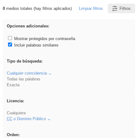
0
medios totales (hay filtros aplicados)
Limpiar filtros
Filtros
Resultados de: iessanisidro
Opciones adicionales:
Mostrar protegidos por contraseña
Incluir palabras similares
Tipo de búsqueda:
Cualquier coincidencia
Todas las palabras
Exacta
Licencia:
Cualquiera
CC
o Dominio Público
Orden: