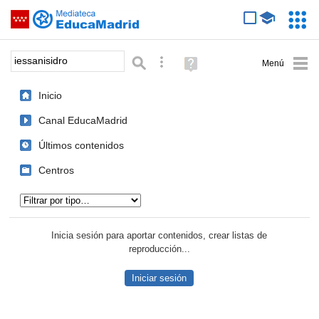
Mediateca de EducaMadrid
Saltar navegación
Servic
Educa
Palabra o frase:
Búsqueda avanzada
Ayuda
(en
ventana
Inicio
nueva)
Canal EducaMadrid
Últimos contenidos
Centros
Tipo de contenido:
Inicia sesión para aportar contenidos, crear listas de
reproducción...
Iniciar sesión