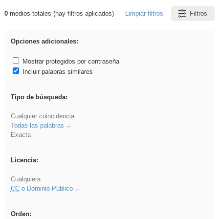
0
medios totales (hay filtros aplicados)
Limpiar filtros
Filtros
Resultados de: iessanisidro
Opciones adicionales:
Mostrar protegidos por contraseña
Incluir palabras similares
Tipo de búsqueda:
Cualquier coincidencia
Todas las palabras
Exacta
Licencia:
Cualquiera
CC
o Dominio Público
Orden: