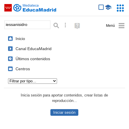
Mediateca de EducaMadrid
Saltar navegación
Servic
Educa
Palabra o frase:
Búsqueda avanzada
Ayuda
(en
ventana
Inicio
nueva)
Canal EducaMadrid
Últimos contenidos
Centros
Tipo de contenido:
Inicia sesión para aportar contenidos, crear listas de
reproducción...
Iniciar sesión