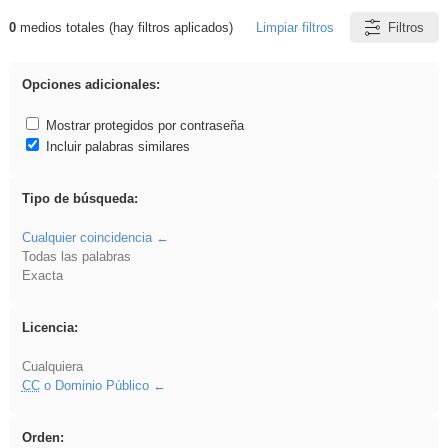
0
medios totales (hay filtros aplicados)
Limpiar filtros
Filtros
Resultados de: iessanisidro
Opciones adicionales:
Mostrar protegidos por contraseña
Incluir palabras similares
Tipo de búsqueda:
Cualquier coincidencia
Todas las palabras
Exacta
Licencia:
Cualquiera
CC
o Dominio Público
Orden: