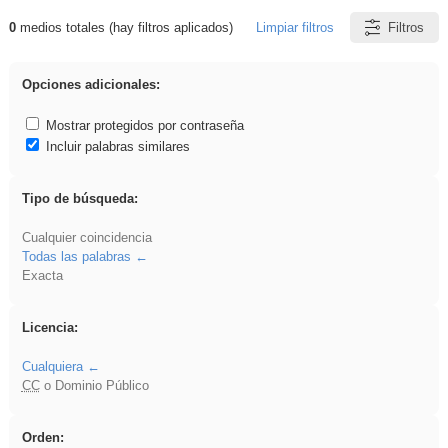
0
medios totales (hay filtros aplicados)
Limpiar filtros
Filtros
Resultados de: iessanisidro
Opciones adicionales:
Mostrar protegidos por contraseña
Incluir palabras similares
Tipo de búsqueda:
Cualquier coincidencia
Todas las palabras
Exacta
Licencia:
Cualquiera
CC
o Dominio Público
Orden: