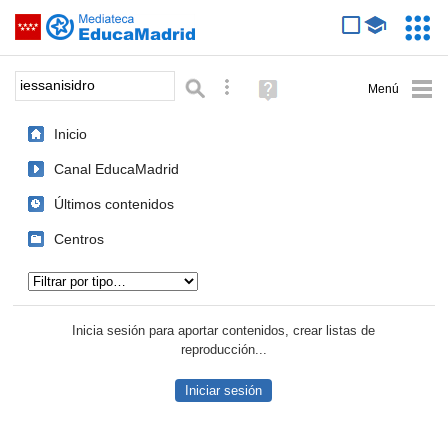
Mediateca de EducaMadrid
Saltar navegación
Servic
Educa
Palabra o frase:
Búsqueda avanzada
Ayuda
(en
ventana
Inicio
nueva)
Canal EducaMadrid
Últimos contenidos
Centros
Tipo de contenido:
Inicia sesión para aportar contenidos, crear listas de
reproducción...
Iniciar sesión