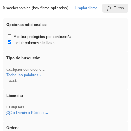
0
medios totales (hay filtros aplicados)
Limpiar filtros
Filtros
Resultados de: iessanisidro
Opciones adicionales:
Mostrar protegidos por contraseña
Incluir palabras similares
Tipo de búsqueda:
Cualquier coincidencia
Todas las palabras
Exacta
Licencia:
Cualquiera
CC
o Dominio Público
Orden: