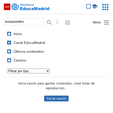
Mediateca de EducaMadrid
Saltar navegación
Servic
Educa
Palabra o frase:
Búsqueda avanzada
Ayuda
(en
ventana
Inicio
nueva)
Canal EducaMadrid
Últimos contenidos
Centros
Tipo de contenido:
Inicia sesión para aportar contenidos, crear listas de
reproducción...
Iniciar sesión