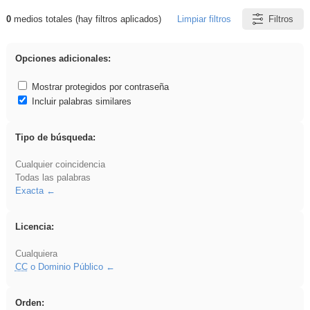
0
medios totales (hay filtros aplicados)
Limpiar filtros
Filtros
Resultados de: iessanisidro
Opciones adicionales:
Mostrar protegidos por contraseña
Incluir palabras similares
Tipo de búsqueda:
Cualquier coincidencia
Todas las palabras
Exacta
Licencia:
Cualquiera
CC
o Dominio Público
Orden: