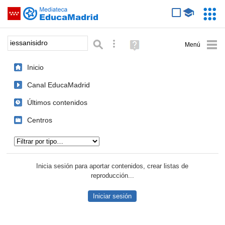
Mediateca de EducaMadrid
Saltar navegación
Servic
Educa
Palabra o frase:
Búsqueda avanzada
Ayuda
(en
ventana
Inicio
nueva)
Canal EducaMadrid
Últimos contenidos
Centros
Tipo de contenido:
Inicia sesión para aportar contenidos, crear listas de
reproducción...
Iniciar sesión