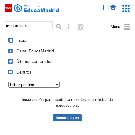
Mediateca de EducaMadrid
Saltar navegación
Servic
Educa
Palabra o frase:
Búsqueda avanzada
Ayuda
(en
ventana
Inicio
nueva)
Canal EducaMadrid
Últimos contenidos
Centros
Tipo de contenido:
Inicia sesión para aportar contenidos, crear listas de
reproducción...
Iniciar sesión