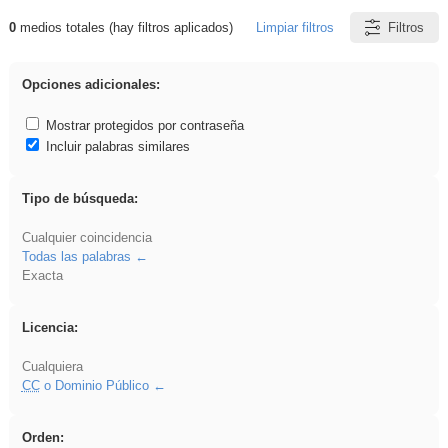
0
medios totales (hay filtros aplicados)
Limpiar filtros
Filtros
Resultados de: iessanisidro
Opciones adicionales:
Mostrar protegidos por contraseña
Incluir palabras similares
Tipo de búsqueda:
Cualquier coincidencia
Todas las palabras
Exacta
Licencia:
Cualquiera
CC
o Dominio Público
Orden: