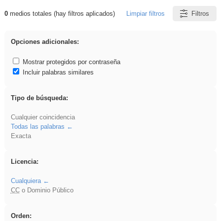
0
medios totales (hay filtros aplicados)
Limpiar filtros
Filtros
Resultados de: iessanisidro
Opciones adicionales:
Mostrar protegidos por contraseña
Incluir palabras similares
Tipo de búsqueda:
Cualquier coincidencia
Todas las palabras
Exacta
Licencia:
Cualquiera
CC
o Dominio Público
Orden: