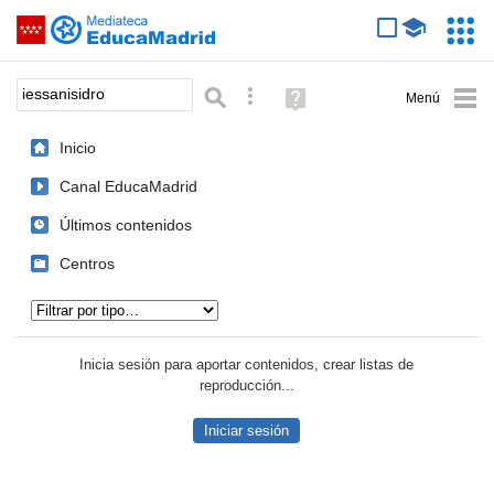
Mediateca de EducaMadrid
Saltar navegación
Servic
Educa
Palabra o frase:
Búsqueda avanzada
Ayuda
(en
ventana
Inicio
nueva)
Canal EducaMadrid
Últimos contenidos
Centros
Tipo de contenido:
Inicia sesión para aportar contenidos, crear listas de
reproducción...
Iniciar sesión