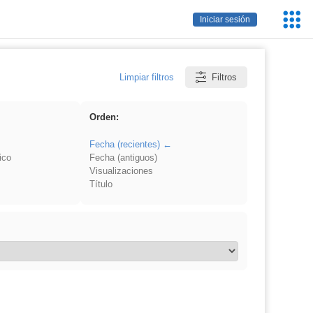
Servic
Iniciar sesión
Educa
Limpiar filtros
Filtros
Orden:
Fecha (recientes)
ico
Fecha (antiguos)
Visualizaciones
Título