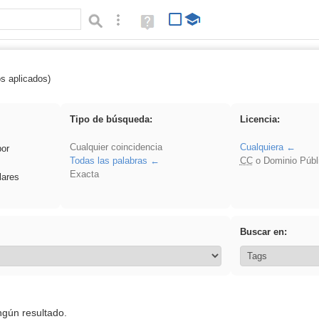
Búsqueda avanzada
Ayuda
(en
ventana
nueva)
os aplicados)
iessanisidro
Tipo de búsqueda:
Licencia:
Cualquier coincidencia
Cualquiera
por
Todas las palabras
CC
o Dominio Públ
Exacta
lares
Buscar en:
ngún resultado.