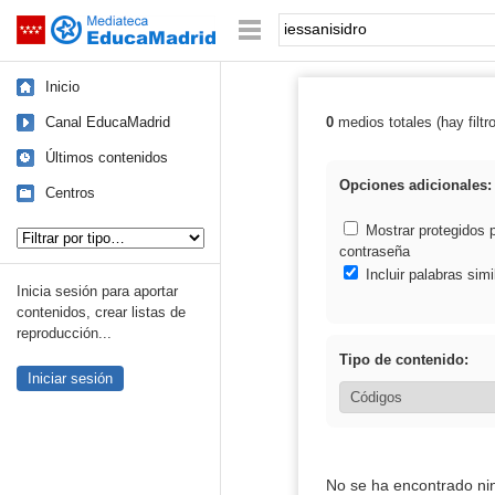
Mediateca de EducaMadrid
Saltar navegación
Palabra o frase:
Inicio
Canal EducaMadrid
0
medios totales (hay filtr
Resultados de: 
Últimos contenidos
Opciones adicionales:
Centros
Tipo de contenido:
Mostrar protegidos 
contraseña
Incluir palabras simi
Inicia sesión para aportar
contenidos, crear listas de
reproducción...
Tipo de contenido:
Iniciar sesión
No se ha encontrado ni