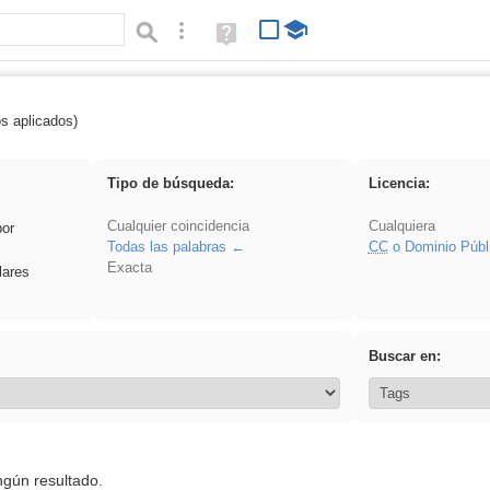
Búsqueda avanzada
Ayuda
(en
ventana
nueva)
os aplicados)
iessanisidro
Tipo de búsqueda:
Licencia:
Cualquier coincidencia
Cualquiera
por
Todas las palabras
CC
o Dominio Públ
Exacta
lares
Buscar en:
ngún resultado.