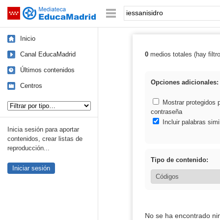
Mediateca de EducaMadrid
Saltar navegación
Palabra o frase:
Inicio
Canal EducaMadrid
0
medios totales (hay filtr
Resultados de: 
Últimos contenidos
Opciones adicionales:
Centros
Tipo de contenido:
Mostrar protegidos 
contraseña
Incluir palabras simi
Inicia sesión para aportar
contenidos, crear listas de
reproducción...
Tipo de contenido:
Iniciar sesión
No se ha encontrado ni