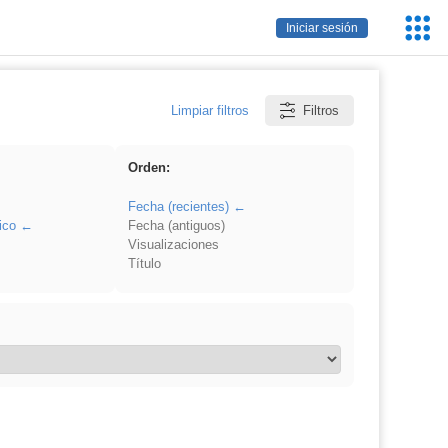
Servic
Iniciar sesión
Educa
Limpiar filtros
Filtros
Orden:
Fecha (recientes)
ico
Fecha (antiguos)
Visualizaciones
Título