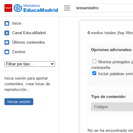
Mediateca de EducaMadrid
Saltar navegación
Palabra o frase:
Inicio
Canal EducaMadrid
0
medios totales (hay filtr
Resultados de: 
Últimos contenidos
Opciones adicionales:
Centros
Tipo de contenido:
Mostrar protegidos 
contraseña
Incluir palabras simi
Inicia sesión para aportar
contenidos, crear listas de
reproducción...
Tipo de contenido:
Iniciar sesión
No se ha encontrado ni