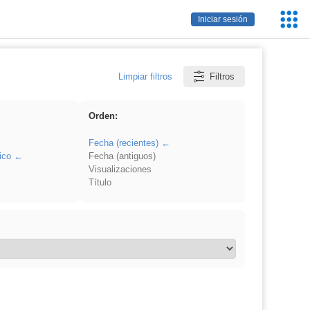
Servic
Iniciar sesión
Educa
Limpiar filtros
Filtros
Orden:
Fecha (recientes)
ico
Fecha (antiguos)
Visualizaciones
Título