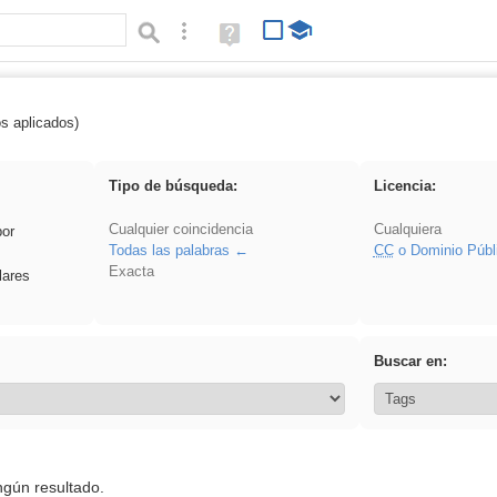
Búsqueda avanzada
Ayuda
(en
ventana
nueva)
os aplicados)
iessanisidro
Tipo de búsqueda:
Licencia:
Cualquier coincidencia
Cualquiera
por
Todas las palabras
CC
o Dominio Públ
Exacta
lares
Buscar en:
ngún resultado.