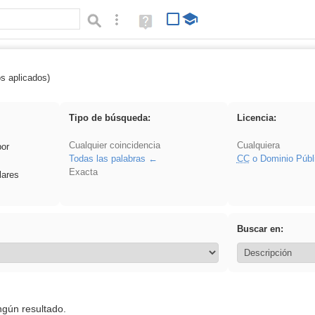
Búsqueda avanzada
Ayuda
(en
ventana
nueva)
os aplicados)
iessanisidro
Tipo de búsqueda:
Licencia:
Cualquier coincidencia
Cualquiera
por
Todas las palabras
CC
o Dominio Públ
Exacta
lares
Buscar en:
ngún resultado.