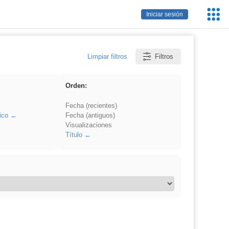
Servic
Iniciar sesión
Educa
Limpiar filtros
Filtros
Orden:
Fecha (recientes)
ico
Fecha (antiguos)
Visualizaciones
Título