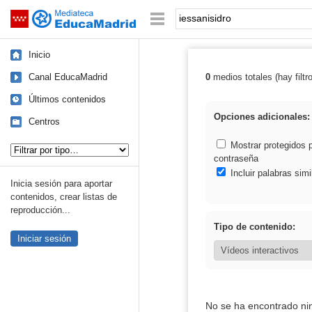
Mediateca de EducaMadrid
Saltar navegación
Palabra o frase:
Inicio
Canal EducaMadrid
0
medios totales (hay filtr
Resultados de: 
Últimos contenidos
Opciones adicionales:
Centros
Tipo de contenido:
Mostrar protegidos 
contraseña
Incluir palabras simi
Inicia sesión para aportar
contenidos, crear listas de
reproducción...
Tipo de contenido:
Iniciar sesión
No se ha encontrado ni