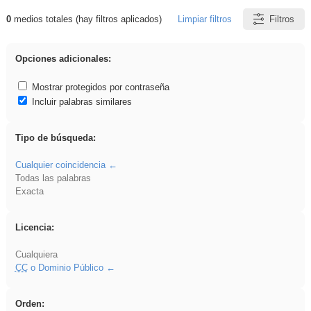
0
medios totales (hay filtros aplicados)
Limpiar filtros
Filtros
Resultados de: iessanisidro
Opciones adicionales:
Mostrar protegidos por contraseña
Incluir palabras similares
Tipo de búsqueda:
Cualquier coincidencia
Todas las palabras
Exacta
Licencia:
Cualquiera
CC
o Dominio Público
Orden: