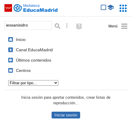
Mediateca de EducaMadrid
Saltar navegación
Servic
Educa
Palabra o frase:
Búsqueda avanzada
Ayuda
(en
ventana
Inicio
nueva)
Canal EducaMadrid
Últimos contenidos
Centros
Tipo de contenido:
Inicia sesión para aportar contenidos, crear listas de
reproducción...
Iniciar sesión