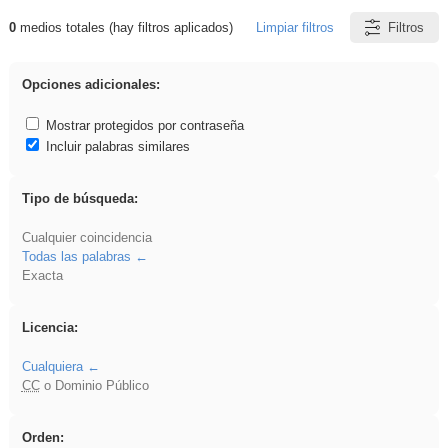
0
medios totales (hay filtros aplicados)
Limpiar filtros
Filtros
Resultados de: iessanisidro
Opciones adicionales:
Mostrar protegidos por contraseña
Incluir palabras similares
Tipo de búsqueda:
Cualquier coincidencia
Todas las palabras
Exacta
Licencia:
Cualquiera
CC
o Dominio Público
Orden: