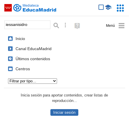
Mediateca de EducaMadrid
Saltar navegación
Servic
Educa
Palabra o frase:
Búsqueda avanzada
Ayuda
(en
ventana
Inicio
nueva)
Canal EducaMadrid
Últimos contenidos
Centros
Tipo de contenido:
Inicia sesión para aportar contenidos, crear listas de
reproducción...
Iniciar sesión