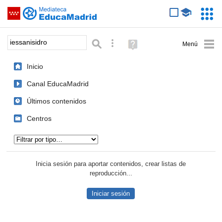
Mediateca de EducaMadrid
Saltar navegación
Servic
Educa
Palabra o frase:
Búsqueda avanzada
Ayuda
(en
ventana
Inicio
nueva)
Canal EducaMadrid
Últimos contenidos
Centros
Tipo de contenido:
Inicia sesión para aportar contenidos, crear listas de
reproducción...
Iniciar sesión