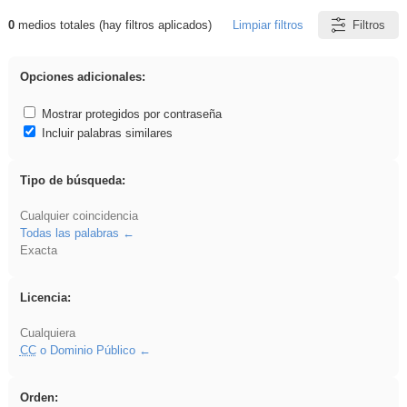
0
medios totales (hay filtros aplicados)
Limpiar filtros
Filtros
Resultados de: iessanisidro
Opciones adicionales:
Mostrar protegidos por contraseña
Incluir palabras similares
Tipo de búsqueda:
Cualquier coincidencia
Todas las palabras
Exacta
Licencia:
Cualquiera
CC
o Dominio Público
Orden: