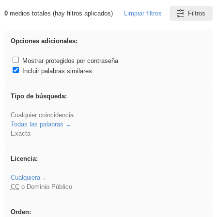
0
medios totales (hay filtros aplicados)
Limpiar filtros
Filtros
Resultados de: iessanisidro
Opciones adicionales:
Mostrar protegidos por contraseña
Incluir palabras similares
Tipo de búsqueda:
Cualquier coincidencia
Todas las palabras
Exacta
Licencia:
Cualquiera
CC
o Dominio Público
Orden: