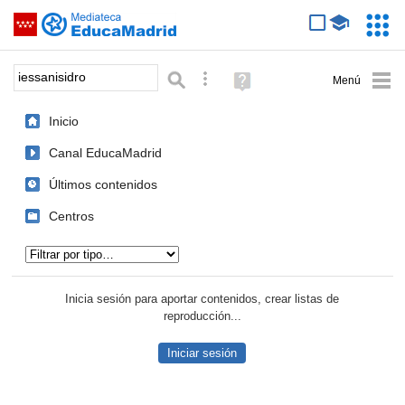
Mediateca de EducaMadrid
Saltar navegación
Servic
Educa
Palabra o frase:
Búsqueda avanzada
Ayuda
(en
ventana
Inicio
nueva)
Canal EducaMadrid
Últimos contenidos
Centros
Tipo de contenido:
Inicia sesión para aportar contenidos, crear listas de
reproducción...
Iniciar sesión