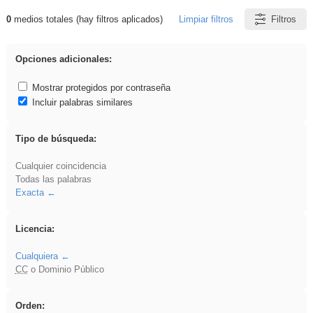
0
medios totales (hay filtros aplicados)
Limpiar filtros
Filtros
Resultados de: iessanisidro
Opciones adicionales:
Mostrar protegidos por contraseña
Incluir palabras similares
Tipo de búsqueda:
Cualquier coincidencia
Todas las palabras
Exacta
Licencia:
Cualquiera
CC
o Dominio Público
Orden: