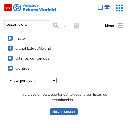
Mediateca de EducaMadrid
Saltar navegación
Servic
Educa
Palabra o frase:
Búsqueda avanzada
Ayuda
(en
ventana
Inicio
nueva)
Canal EducaMadrid
Últimos contenidos
Centros
Tipo de contenido:
Inicia sesión para aportar contenidos, crear listas de
reproducción...
Iniciar sesión